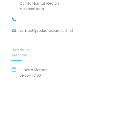
Quinta Normal, Región
Metropolitana.
ventas@productosparasushi.cl
Horario de
Atención
Lunes a Viernes:
09:00 - 17:00
Sábado:
09:00 - 14:00
Domingos y Festivos:
Cerrado.
Métodos de Pago