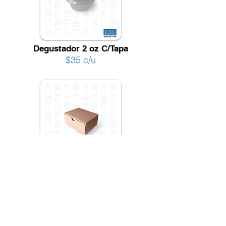
Degustador 2 oz C/Tapa
$35 c/u
R1
$140 c/u