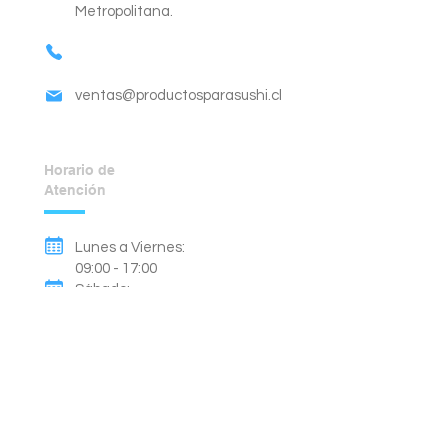
Metropolitana.
ventas@productosparasushi.cl
Horario de
Atención
Lunes a Viernes:
09:00 - 17:00
Sábado:
09:00 - 14:00
Domingos y Festivos:
Cerrado.
Métodos de Pago