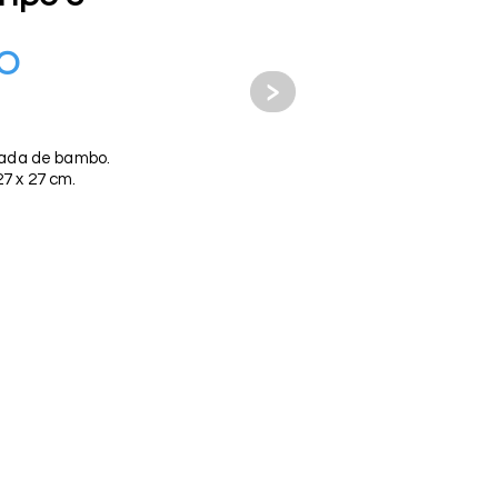
O
>
rada de bambo.
7 x 27 cm.