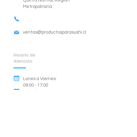
Quinta Normal, Región
Metropolitana.
ventas@productosparasushi.cl
Horario de
Atención
Lunes a Viernes:
09:00 - 17:00
Sábado:
09:00 - 14:00
Domingos y Festivos:
Cerrado.
Métodos de Pago